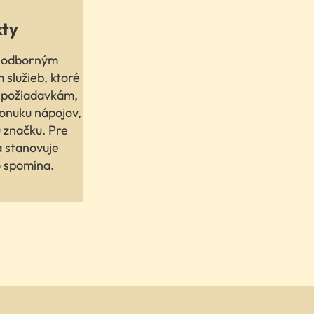
kty
m odborným
 služieb, ktoré
 požiadavkám,
onuku nápojov,
u značku. Pre
á stanovuje
o spomína.