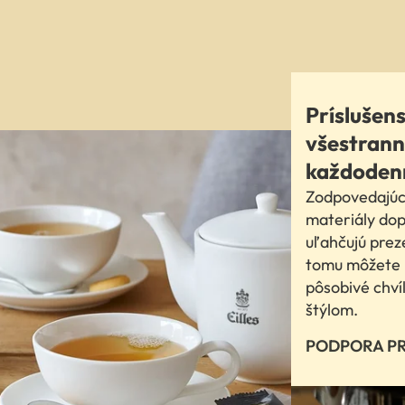
Príslušens
všestrann
každodenn
Zodpovedajúci
materiály dop
uľahčujú prez
tomu môžete p
pôsobivé chví
štýlom.
PODPORA P