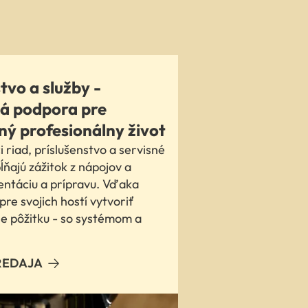
tvo a služby -
á podpora pre
ý profesionálny život
 riad, príslušenstvo a servisné
ĺňajú zážitok z nápojov a
entáciu a prípravu. Vďaka
re svojich hostí vytvoriť
le pôžitku - so systémom a
REDAJA