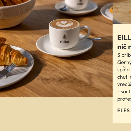
EILL
nič 
S prib
čiern
spĺňa
chuti 
vrecú
- sor
profe
ELES