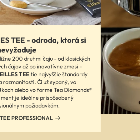
ES TEE - odroda, ktorá si
nevyžaduje
ližne 200 druhmi čaju - od klasických
ych čajov až po inovatívne zmesi -
EILLES TEE
tie najvyššie štandardy
a rozmanitosti. Či už sypaný, vo
škach alebo vo forme Tea Diamonds®
timent je ideálne prispôsobený
sionálnym požiadavkám.
 TEE PROFESSIONAL