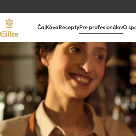
Čaj
Káva
Recepty
Pre profesionálov
O spo