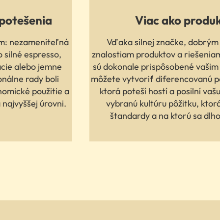
 potešenia
Viac ako produ
om: nezameniteľná
Vďaka silnej značke, dobrý
o silné espresso,
znalostiam produktov a riešeniam
cie alebo jemne
sú dokonale prispôsobené vašim
onálne rady boli
môžete vytvoriť diferencovanú p
nomické použitie a
ktorá poteší hostí a posilní vaš
 najvyššej úrovni.
vybranú kultúru pôžitku, ktor
štandardy a na ktorú sa dlh