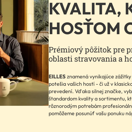
KVALITA,
HOSŤOM 
Prémiový pôžitok pre p
oblasti stravovania a ho
EILLES
znamená vynikajúce zážitky z
potešia vašich hostí - či už v klasi
prevedení. Vďaka silnej značke, v
štandardom kvality a sortimentu, k
rôznorodým potrebám profesionáln
pomôžeme posunúť vašu ponuku nápo