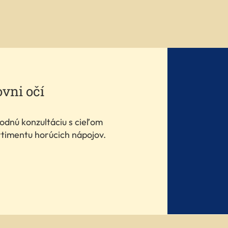
ovni očí
odnú konzultáciu s cieľom
rtimentu horúcich nápojov.