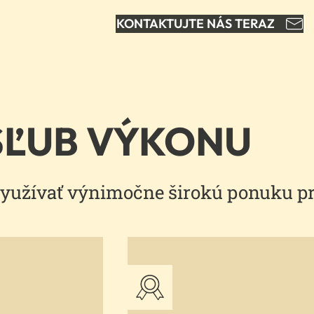
KONTAKTUJTE NÁS TERAZ
SĽUB VÝKONU
 využívať výnimočne širokú ponuku p