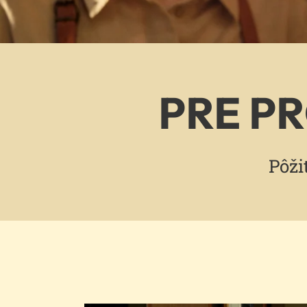
PRE P
Pôži