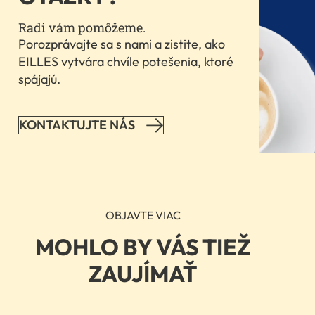
permitted
to
Radi vám pomôžeme.
load
Porozprávajte sa s nami a zistite, ako
due
EILLES vytvára chvíle potešenia, ktoré
to
trackers
spájajú.
that
are
not
KONTAKTUJTE NÁS
disclosed
to
the
visitor.
The
website
OBJAVTE VIAC
owner
needs
MOHLO BY VÁS TIEŽ
to
ZAUJÍMAŤ
setup
the
site
with