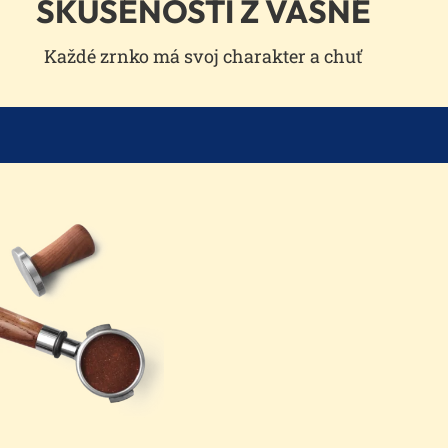
SKÚSENOSTI Z VÁŠNE
Každé zrnko má svoj charakter a chuť
We
need
your
consent
to
load
the
Youtube
videos
service!
This
content