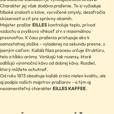
Charakter jej však dodáva praženie. To si vyžaduje
hlboké znalosti o káve, vycvičené zmysly, desaťročia
skúseností a cit pre správny okamih.
Majster pražiar
EILLES
kontroluje teplo, prívod
vzduchu a zvyškovú vlhkosť zŕn s maximálnou
presnosťou. K času praženia pristupuje ako k
samostatnej zložke - vyladenej na sekundu presne, s
jasným cieľom. Každá fáza procesu určuje štruktúru,
telo a hĺbku arómy. Vznikajú tak nuansy, ktoré
odlišujú výnimočnú kávu od dobrej kávy. Rozdiel,
ktorý môžete ochutnať.
Od roku 1873 obsahuje každé zrnko nielen kvalitu, ale
aj podpis našich majstrov pražiarov - a tým aj
nezameniteľný charakter
EILLES KAFFEE
.