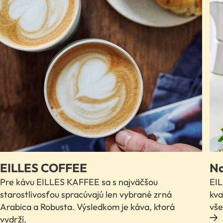
their
CMP
to
add
this
content
to
the
list
of
technologies
used.
Powered
by
Usercentrics
Consent
EILLES COFFEE
Na
Management
Platform
Pre kávu EILLES KAFFEE sa s najväčšou
EIL
starostlivosťou spracúvajú len vybrané zrná
kva
Arabica a Robusta. Výsledkom je káva, ktorá
vše
vydrží.
ĎALŠIE INFORMÁCIE O RECEPTOCH