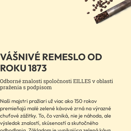
VÁŠNIVÉ REMESLO OD
ROKU 1873
Odborné znalosti spoločnosti EILLES v oblasti
praženia s podpisom
Naši majstri pražiari už viac ako 150 rokov
premieňajú malé zelené kávové zrná na výrazné
chuťové zážitky. To, čo vzniká, nie je náhoda, ale
výsledok znalostí, skúseností a skutočného
odhodlania. Základom je vynikajúca zelená káva.