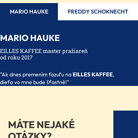
MARIO HAUKE
FREDDY SCHOKNECHT
We
MARIO HAUKE
need
your
EILLES KAFFEE master pražiareň
consent
od roku 2017
to
load
"Ak dnes premením fazuľu na
EILLES KAFFEE
,
the
dieťa vo mne bude šťastné!"
Youtube
videos
service!
This
content
MÁTE NEJAKÉ
is
not
OTÁZKY?