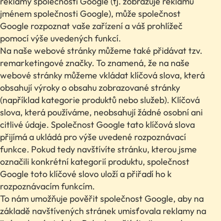
reklamy společnosti Google (tj. zobrazuje reklamu
jménem společnosti Google), může společnost
Google rozpoznat vaše zařízení a váš prohlížeč
pomocí výše uvedených funkcí.
Na naše webové stránky můžeme také přidávat tzv.
remarketingové značky. To znamená, že na naše
webové stránky můžeme vkládat klíčová slova, která
obsahují výroky o obsahu zobrazované stránky
(například kategorie produktů nebo služeb). Klíčová
slova, která používáme, neobsahují žádné osobní ani
citlivé údaje. Společnost Google tato klíčová slova
přijímá a ukládá pro výše uvedené rozpoznávací
funkce. Pokud tedy navštívíte stránku, kterou jsme
označili konkrétní kategorií produktu, společnost
Google toto klíčové slovo uloží a přiřadí ho k
rozpoznávacím funkcím.
To nám umožňuje pověřit společnost Google, aby na
základě navštívených stránek umisťovala reklamy na