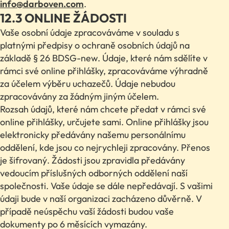
info@darboven.com
.
12.3 ONLINE ŽÁDOSTI
Vaše osobní údaje zpracováváme v souladu s
platnými předpisy o ochraně osobních údajů na
základě § 26 BDSG-new. Údaje, které nám sdělíte v
rámci své online přihlášky, zpracováváme výhradně
za účelem výběru uchazečů. Údaje nebudou
zpracovávány za žádným jiným účelem.
Rozsah údajů, které nám chcete předat v rámci své
online přihlášky, určujete sami. Online přihlášky jsou
elektronicky předávány našemu personálnímu
oddělení, kde jsou co nejrychleji zpracovány. Přenos
je šifrovaný. Žádosti jsou zpravidla předávány
vedoucím příslušných odborných oddělení naší
společnosti. Vaše údaje se dále nepředávají. S vašimi
údaji bude v naší organizaci zacházeno důvěrně. V
případě neúspěchu vaší žádosti budou vaše
dokumenty po 6 měsících vymazány.