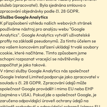
služeb (zpracovatel). Byla sjednána smlouva o
zpracování objednávky podle čl. 28 GDPR.
Služba Google Analytics
K přizpůsobení vzhledu našich webových stránek
používáme nástroj pro analýzu webu "Google
Analytics". Google Analytics vytváří uživatelské
profily na základě pseudonymů. Za tímto účelem se
na vašem koncovém zařízení ukládají trvalé soubory
cookie, které načítáme. Tímto způsobem jsme
schopni rozpoznat vracející se návštěvníky a
započítat je jako takové.
V rámci služby Google Analytics nás společnost
Google Ireland Limited podporuje jako zpracovatel v
souladu s čl. 28 GDPR. Zpracování údajů může
společnost Google provádět i mimo EU nebo EHP
(zejména v USA). Pokud jde o společnost Google, je
zaručena odpovídající úroveň ochrany údajů na
základě rozhodnutí o odpovídající ochraně (rámec EU