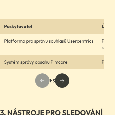
Poskytovatel
Účel
Platforma pro správu souhlasů Usercentrics
Poskyt
služba
Systém správy obsahu Pimcore
Přístu
1
3
3. NÁSTROJE PRO SLEDOVÁNÍ