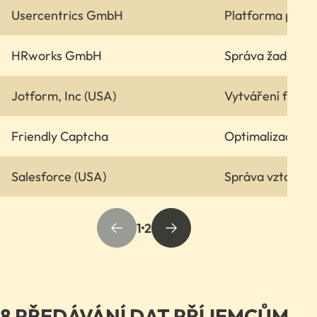
Usercentrics GmbH
Platforma pro s
HRworks GmbH
Správa žadatelů
Jotform, Inc (USA)
Vytváření formu
Friendly Captcha
Optimalizace vý
Salesforce (USA)
Správa vztahů s
1
2
8 PŘEDÁVÁNÍ DAT PŘÍJEMCŮM