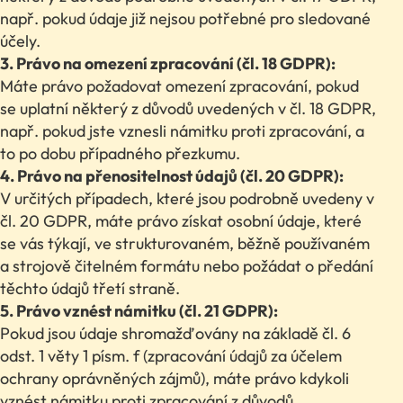
např. pokud údaje již nejsou potřebné pro sledované
účely.
3. Právo na omezení zpracování (čl. 18 GDPR):
Máte právo požadovat omezení zpracování, pokud
se uplatní některý z důvodů uvedených v čl. 18 GDPR,
např. pokud jste vznesli námitku proti zpracování, a
to po dobu případného přezkumu.
4. Právo na přenositelnost údajů (čl. 20 GDPR):
V určitých případech, které jsou podrobně uvedeny v
čl. 20 GDPR, máte právo získat osobní údaje, které
se vás týkají, ve strukturovaném, běžně používaném
a strojově čitelném formátu nebo požádat o předání
těchto údajů třetí straně.
5. Právo vznést námitku (čl. 21 GDPR):
Pokud jsou údaje shromažďovány na základě čl. 6
odst. 1 věty 1 písm. f (zpracování údajů za účelem
ochrany oprávněných zájmů), máte právo kdykoli
vznést námitku proti zpracování z důvodů