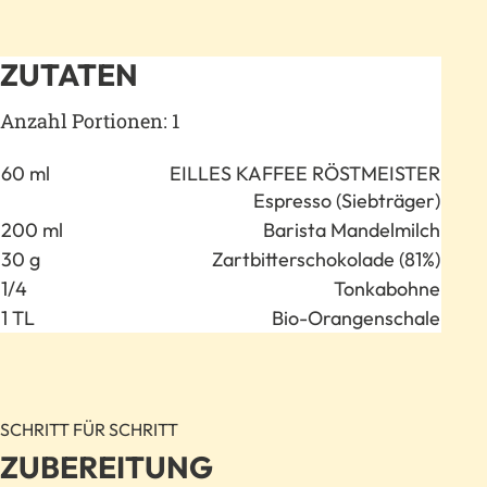
ZUTATEN
Anzahl Portionen: 1
Anzahl
Zutat
60 ml
EILLES KAFFEE RÖSTMEISTER
Espresso (Siebträger)
200 ml
Barista Mandelmilch
30 g
Zartbitterschokolade (81%)
1/4
Tonkabohne
1 TL
Bio-Orangenschale
SCHRITT FÜR SCHRITT
ZUBEREITUNG