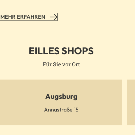
list
list
of
of
MEHR ERFAHREN
technologies
technologies
used.
used.
Powered
Powered
by
by
Usercentrics
Usercentrics
Consent
Consent
EILLES SHOPS
Management
Management
Platform
Platform
Für Sie vor Ort
Augsburg
Annastraße 15