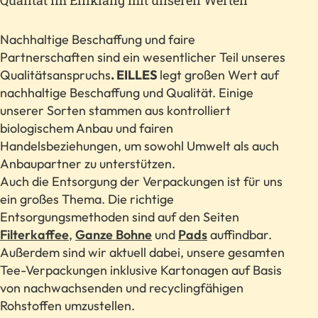
Qualität im Einklang mit unseren Werten
not
not
disclosed
disclosed
to
to
Nachhaltige Beschaffung und faire
the
the
Partnerschaften sind ein wesentlicher Teil unseres
visitor.
visitor.
Qualitätsanspruchs
. EILLES
legt großen Wert auf
The
The
nachhaltige Beschaffung und Qualität. Einige
website
website
owner
owner
unserer Sorten stammen aus kontrolliert
needs
needs
biologischem Anbau und fairen
to
to
Handelsbeziehungen, um sowohl Umwelt als auch
setup
setup
Anbaupartner zu unterstützen.
the
the
Auch die Entsorgung der Verpackungen ist für uns
site
site
ein großes Thema. Die richtige
with
with
their
their
Entsorgungsmethoden sind auf den Seiten
CMP
CMP
Filterkaffee
,
Ganze Bohne
und
Pads
auffindbar.
to
to
Außerdem sind wir aktuell dabei, unsere gesamten
add
add
Tee-Verpackungen inklusive Kartonagen auf Basis
this
this
von nachwachsenden und recyclingfähigen
content
content
to
to
Rohstoffen umzustellen.
the
the