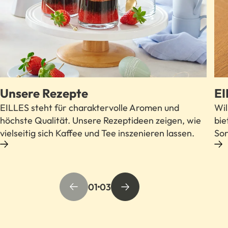
Unsere Rezepte
EI
EILLES steht für charaktervolle Aromen und
Wil
höchste Qualität. Unsere Rezeptideen zeigen, wie
bie
vielseitig sich Kaffee und Tee inszenieren lassen.
Sor
MEHR ZU UNSEREM TEE ERFAHREN
01
03