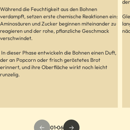
der
Während die Feuchtigkeit aus den Bohnen
verdampft, setzen erste chemische Reaktionen ein:
Gle
Aminosäuren und Zucker beginnen miteinander zu
lan
reagieren und der rohe, pflanzliche Geschmack
näc
verschwindet.
In dieser Phase entwickeln die Bohnen einen Duft,
der an Popcorn oder frisch geröstetes Brot
erinnert, und ihre Oberfläche wirkt noch leicht
runzelig.
01
06