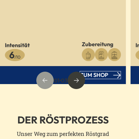
Zubereitung
Intensität
I
6
/10
ZUM SHOP
01
03
DER RÖSTPROZESS
Unser Weg zum perfekten Röstgrad