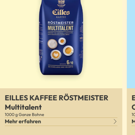
EILLES KAFFEE RÖSTMEISTER
Multitalent
Verpackungsgröße
V
1000 g Ganze Bohne
1
Mehr erfahren
M