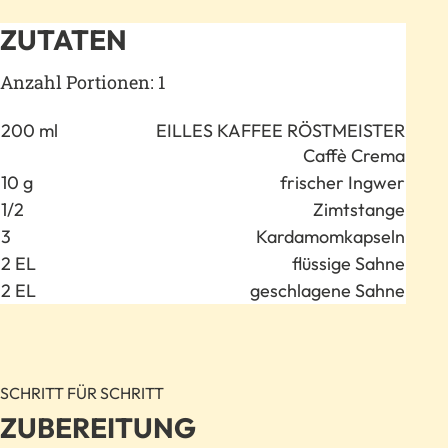
ZUTATEN
Anzahl Portionen: 1
Anzahl
Zutat
200 ml
EILLES KAFFEE RÖSTMEISTER
Caffè Crema
10 g
frischer Ingwer
1/2
Zimtstange
3
Kardamomkapseln
2 EL
flüssige Sahne
2 EL
geschlagene Sahne
SCHRITT FÜR SCHRITT
ZUBEREITUNG