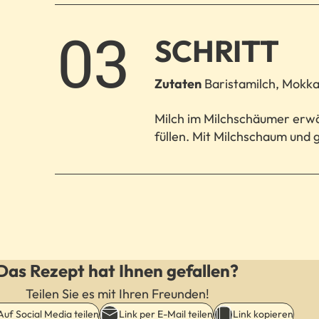
3.
SCHRITT
Zutaten
Baristamilch, Mokka
Milch im Milchschäumer erw
füllen. Mit Milchschaum und 
Das Rezept hat Ihnen gefallen?
Teilen Sie es mit Ihren Freunden!
Auf Social Media teilen
Link per E-Mail teilen
Link kopieren