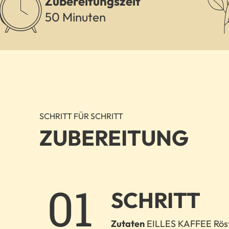
Zubereitungszeit
50 Minuten
SCHRITT FÜR SCHRITT
ZUBEREITUNG
1.
SCHRITT
Zutaten
EILLES KAFFEE Röstm