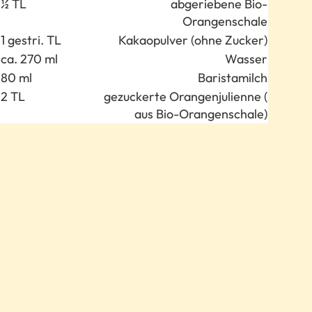
½ TL
abgeriebene Bio-
Orangenschale
1 gestri. TL
Kakaopulver (ohne Zucker)
ca. 270 ml
Wasser
80 ml
Baristamilch
2 TL
gezuckerte Orangenjulienne (
aus Bio-Orangenschale)