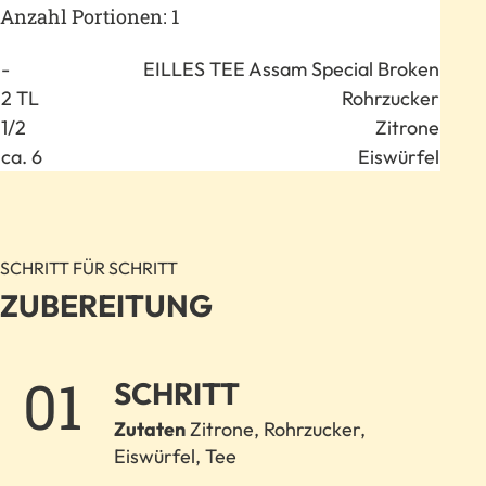
Anzahl Portionen: 1
Anzahl
Zutat
-
EILLES TEE Assam Special Broken
2 TL
Rohrzucker
1/2
Zitrone
ca. 6
Eiswürfel
SCHRITT FÜR SCHRITT
ZUBEREITUNG
1.
SCHRITT
Zutaten
Zitrone, Rohrzucker,
Eiswürfel, Tee