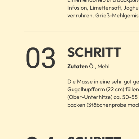
Infusion, Limettensaft, Jogh
verrühren. Grieß-Mehlgemisc
3.
SCHRITT
Zutaten
Öl, Mehl
Die Masse in eine sehr gut g
Gugelhupfform (22 cm) füllen
(Ober-Unterhitze) ca. 50-55 
backen (Stäbchenprobe mac