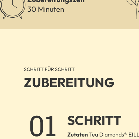
30 Minuten
SCHRITT FÜR SCHRITT
ZUBEREITUNG
1.
SCHRITT
Zutaten
Tea Diamonds® EIL