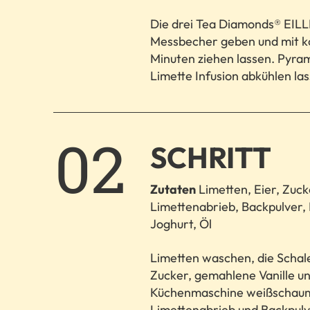
Die drei Tea Diamonds® EIL
Messbecher geben und mit k
Minuten ziehen lassen. Pyra
Limette Infusion abkühlen la
2.
SCHRITT
Zutaten
Limetten, Eier, Zucke
Limettenabrieb, Backpulver, 
Joghurt, Öl
Limetten waschen, die Schale
Zucker, gemahlene Vanille un
Küchenmaschine weißschaumi
Limettenabrieb und Backpulv