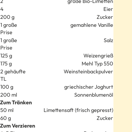
2
große Bio-Limetten
4
Eier
200 g
Zucker
1 große
gemahlene Vanille
Prise
1 große
Salz
Prise
125 g
Weizengrieß
175 g
Mehl Typ 550
2 gehäufte
Weinsteinbackpulver
TL
100 g
griechischer Joghurt
200 ml
Sonnenblumenöl
Zum Tränken
Anzahl
Zutat
50 ml
Limettensaft (frisch gepresst)
60 g
Zucker
Zum Verzieren