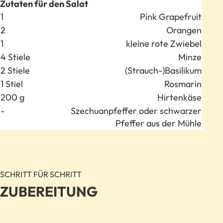
Zutaten für den Salat
Anzahl
Zutat
1
Pink Grapefruit
2
Orangen
1
kleine rote Zwiebel
4 Stiele
Minze
2 Stiele
(Strauch-)Basilikum
1 Stiel
Rosmarin
200 g
Hirtenkäse
-
Szechuanpfeffer oder schwarzer
Pfeffer aus der Mühle
SCHRITT FÜR SCHRITT
ZUBEREITUNG