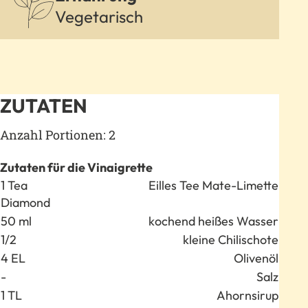
Vegetarisch
ZUTATEN
Anzahl Portionen: 2
Zutaten für die Vinaigrette
Anzahl
Zutat
1 Tea
Eilles Tee Mate-Limette
Diamond
50 ml
kochend heißes Wasser
1/2
kleine Chilischote
4 EL
Olivenöl
-
Salz
1 TL
Ahornsirup