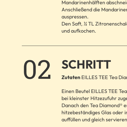
Mandarinenhälften abschneid
Anschließend die Mandarinen
auspressen.
Den Saft, ½ TL Zitronenscha
und aufkochen.
2.
SCHRITT
Zutaten
EILLES TEE Tea Dia
Einen Beutel EILLES TEE Te
bei kleinster Hitzezufuhr zu
Danach den Tea Diamond® en
hitzebeständiges Glas oder 
auffüllen und gleich servieren