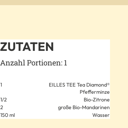
ZUTATEN
Anzahl Portionen: 1
Anzahl
Zutat
1
EILLES TEE Tea Diamond®
Pfefferminze
1/2
Bio-Zitrone
2
große Bio-Mandarinen
150 ml
Wasser