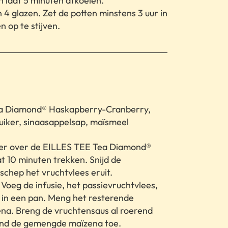
n laat 5 minuten afkoelen.
 4 glazen. Zet de potten minstens 3 uur in
n op te stijven.
a Diamond® Haskapberry-Cranberry,
uiker, sinaasappelsap, maïsmeel
ter over de EILLES TEE Tea Diamond®
 10 minuten trekken. Snijd de
chep het vruchtvlees eruit.
Voeg de infusie, het passievruchtvlees,
p in een pan. Meng het resterende
na. Breng de vruchtensaus al roerend
end de gemengde maïzena toe.