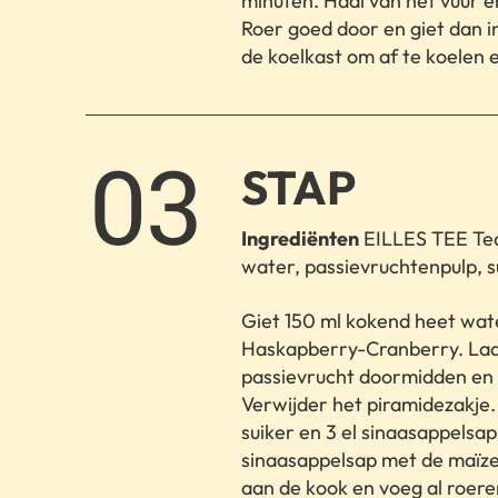
minuten. Haal van het vuur e
Roer goed door en giet dan in
de koelkast om af te koelen e
3.
STAP
Ingrediënten
EILLES TEE Te
water, passievruchtenpulp, s
Giet 150 ml kokend heet wa
Haskapberry-Cranberry. Laat
passievrucht doormidden en s
Verwijder het piramidezakje. 
suiker en 3 el sinaasappelsa
sinaasappelsap met de maïze
aan de kook en voeg al roer