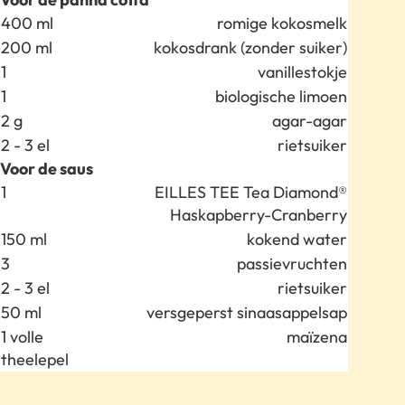
Anzahl
Zutat
400 ml
romige kokosmelk
200 ml
kokosdrank (zonder suiker)
1
vanillestokje
1
biologische limoen
2 g
agar-agar
2 - 3 el
rietsuiker
Voor de saus
Anzahl
Zutat
1
EILLES TEE Tea Diamond®
Haskapberry-Cranberry
150 ml
kokend water
3
passievruchten
2 - 3 el
rietsuiker
50 ml
versgeperst sinaasappelsap
1 volle
maïzena
theelepel