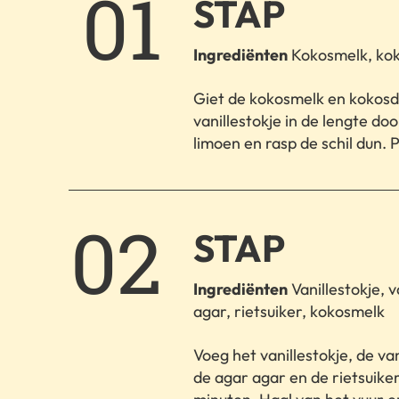
1.
STAP
Ingrediënten
Kokosmelk, koko
Giet de kokosmelk en kokosdr
vanillestokje in de lengte do
limoen en rasp de schil dun. P
2.
STAP
Ingrediënten
Vanillestokje, v
agar, rietsuiker, kokosmelk
Voeg het vanillestokje, de va
de agar agar en de rietsuike