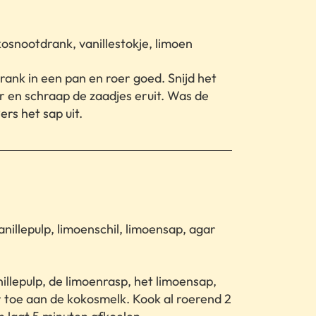
snootdrank, vanillestokje, limoen
ank in een pan en roer goed. Snijd het
or en schraap de zaadjes eruit. Was de
ers het sap uit.
anillepulp, limoenschil, limoensap, agar
nillepulp, de limoenrasp, het limoensap,
r toe aan de kokosmelk. Kook al roerend 2