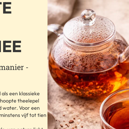
TE
HEE
 manier -
als een klassieke
gehoopte theelepel
d water. Voor een
instens vijf tot tien