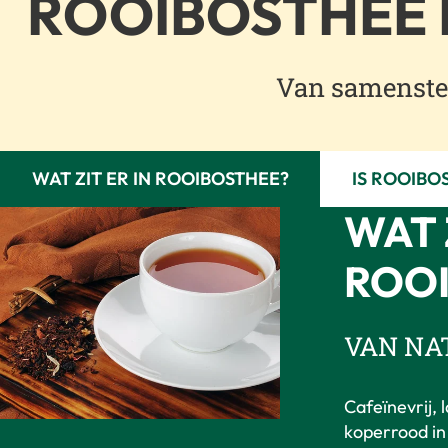
ROOIBOSTHEE 
Van samenstel
WAT ZIT ER IN ROOIBOSTHEE?
IS ROOIBO
WAT 
ROO
VAN NA
Cafeïnevrij, 
koperrood in 