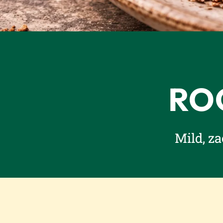
RO
Mild, za