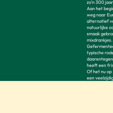
zo'n 300 jaar
Aan het begi
weg naar Eur
alternatief v
natuurlijke z
smaak gebrac
mixdrankjes.
Gefermenteer
typische rod
daarentegen n
heeft een fri
Of het nu op 
een veelzijdi