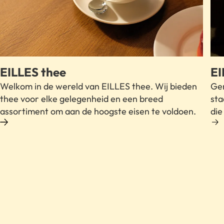
EILLES thee
EI
Welkom in de wereld van EILLES thee. Wij bieden
Gen
thee voor elke gelegenheid en een breed
sta
assortiment om aan de hoogste eisen te voldoen.
die
MEER INFORMATIE OVER ONS
PROFESSIONELE AANBOD