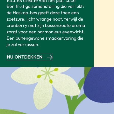
EILLES creatie van het jaar 2026
Een fruitige samenstelling die verrukt:
de Haskap-bes geeft deze thee een
zoetzure, licht wrange noot, terwijl de
cranberry met zijn bessenzoete aroma
zorgt voor een harmonieus evenwicht.
Een buitengewone smaakervaring die
je zal verrassen.
NU ONTDEKKEN
ONZE THEESOORTEN
Eersteklas kwaliteit voor elke smaak