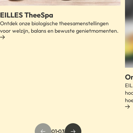
EILLES TheeSpa
On
Ontdek onze biologische theesamenstellingen
EIL
voor welzijn, balans en bewuste genietmomenten.
hoo
hoe
MEER INFORMATIE OVER RECEPTEN
01
03